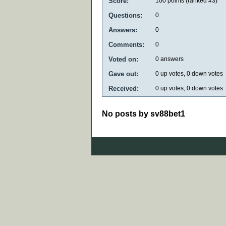
Score:
100
points (ranked #
3
)
Questions:
0
Answers:
0
Comments:
0
Voted on:
0
answers
Gave out:
0
up votes,
0
down votes
Received:
0
up votes,
0
down votes
No posts by sv88bet1