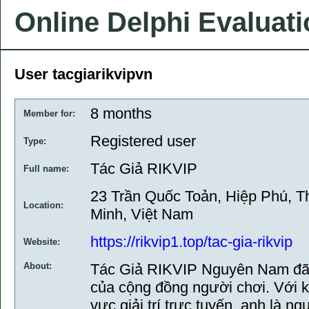
Online Delphi Evaluat
User tacgiarikvipvn
8 months
Member for:
Registered user
Type:
Tác Giả RIKVIP
Full name:
23 Trần Quốc Toản, Hiệp Phú, 
Location:
Minh, Việt Nam
https://rikvip1.top/tac-gia-rikvip
Website:
About:
Tác Giả RIKVIP Nguyên Nam đã t
của cộng đồng người chơi. Với k
vực giải trí trực tuyến, anh là n