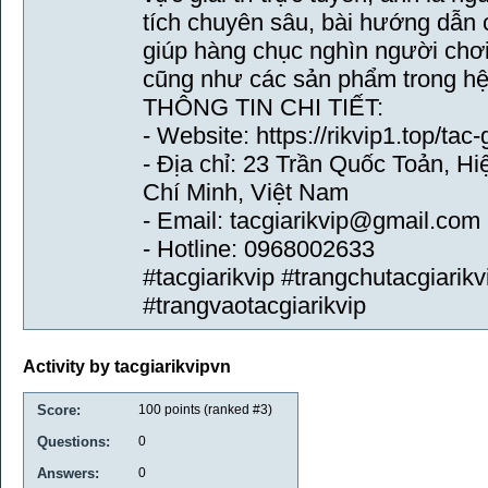
tích chuyên sâu, bài hướng dẫn
giúp hàng chục nghìn người chơ
cũng như các sản phẩm trong hệ
THÔNG TIN CHI TIẾT:
- Website: https://rikvip1.top/tac-
- Địa chỉ: 23 Trần Quốc Toản, 
Chí Minh, Việt Nam
- Email: tacgiarikvip@gmail.com
- Hotline: 0968002633
#tacgiarikvip #trangchutacgiarikv
#trangvaotacgiarikvip
Activity by tacgiarikvipvn
Score:
100
points (ranked #
3
)
Questions:
0
Answers:
0