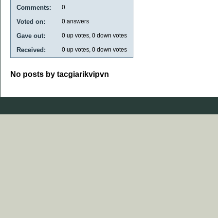
Comments:
0
Voted on:
0
answers
Gave out:
0
up votes,
0
down votes
Received:
0
up votes,
0
down votes
No posts by tacgiarikvipvn