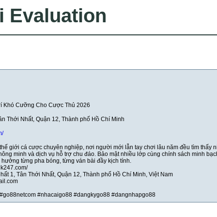
i Evaluation
Trí Khó Cưỡng Cho Cược Thủ 2026
Tân Thới Nhất, Quận 12, Thành phố Hồ Chí Minh
m/
hế giới cá cược chuyên nghiệp, nơi người mới lẫn tay chơi lâu năm đều tìm thấy n
hông minh và dịch vụ hỗ trợ chu đáo. Bảo mật nhiều lớp cùng chính sách minh bạc
n hưởng từng pha bóng, từng ván bài đầy kịch tính.
nk247.com/
Nhất 1, Tân Thới Nhất, Quận 12, Thành phố Hồ Chí Minh, Việt Nam
il.com
 #go88netcom #nhacaigo88 #dangkygo88 #dangnhapgo88