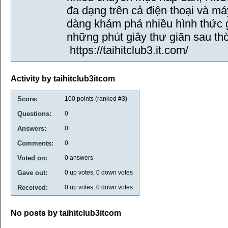
đa dạng trên cả điện thoại và má
dàng khám phá nhiều hình thức g
những phút giây thư giãn sau thờ
https://taihitclub3.it.com/
Activity by taihitclub3itcom
Score:
100
points (ranked #
3
)
Questions:
0
Answers:
0
Comments:
0
Voted on:
0
answers
Gave out:
0
up votes,
0
down votes
Received:
0
up votes,
0
down votes
No posts by taihitclub3itcom