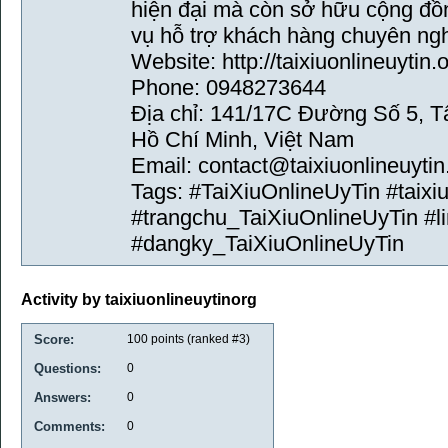
hiện đại mà còn sở hữu cộng đồ
vụ hỗ trợ khách hàng chuyên ngh
Website: http://taixiuonlineuytin.o
Phone: 0948273644
Địa chỉ: 141/17C Đường Số 5, T
Hồ Chí Minh, Việt Nam
Email: contact@taixiuonlineuytin
Tags: #TaiXiuOnlineUyTin #taixiu
#trangchu_TaiXiuOnlineUyTin #l
#dangky_TaiXiuOnlineUyTin
Activity by taixiuonlineuytinorg
Score:
100
points (ranked #
3
)
Questions:
0
Answers:
0
Comments:
0