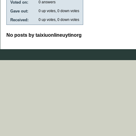
Voted on:
0
answers
Gave out:
0
up votes,
0
down votes
Received:
0
up votes,
0
down votes
No posts by taixiuonlineuytinorg