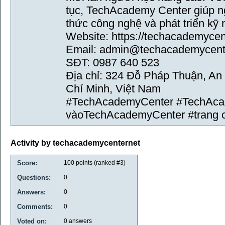
tục, TechAcademy Center giúp ng
thức công nghệ và phát triển kỹ
Website: https://techacademycent
Email: admin@techacademycent
SĐT: 0987 640 523
Địa chỉ: 324 Đỗ Pháp Thuận, An
Chí Minh, Việt Nam
#TechAcademyCenter #TechAcad
vàoTechAcademyCenter #trang
Activity by techacademycenternet
Score:
100
points (ranked #
3
)
Questions:
0
Answers:
0
Comments:
0
Voted on:
0
answers