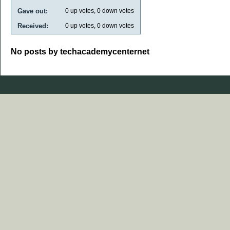
Gave out:
0
up votes,
0
down votes
Received:
0
up votes,
0
down votes
No posts by techacademycenternet