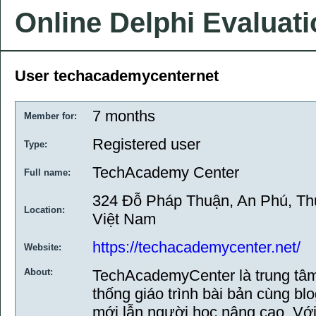
Online Delphi Evaluat
User techacademycenternet
7 months
Member for:
Registered user
Type:
TechAcademy Center
Full name:
324 Đỗ Pháp Thuận, An Phú, Th
Location:
Việt Nam
https://techacademycenter.net/
Website:
About:
TechAcademyCenter là trung tâm 
thống giáo trình bài bản cùng bl
mới lẫn người học nâng cao. Với