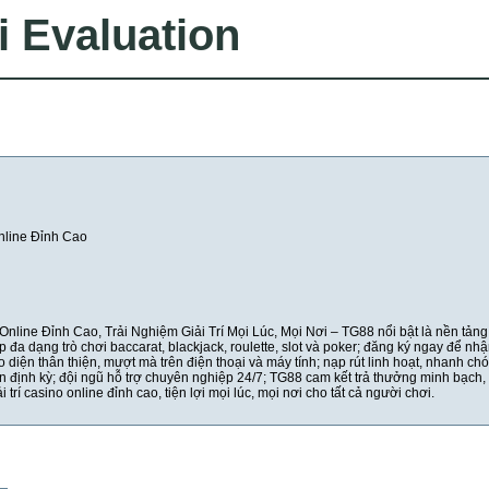
i Evaluation
nline Đỉnh Cao
nline Đỉnh Cao, Trải Nghiệm Giải Trí Mọi Lúc, Mọi Nơi – TG88 nổi bật là nền tảng
ấp đa dạng trò chơi baccarat, blackjack, roulette, slot và poker; đăng ký ngay để nh
 diện thân thiện, mượt mà trên điện thoại và máy tính; nạp rút linh hoạt, nhanh ch
n định kỳ; đội ngũ hỗ trợ chuyên nghiệp 24/7; TG88 cam kết trả thưởng minh bạch, u
 trí casino online đỉnh cao, tiện lợi mọi lúc, mọi nơi cho tất cả người chơi.