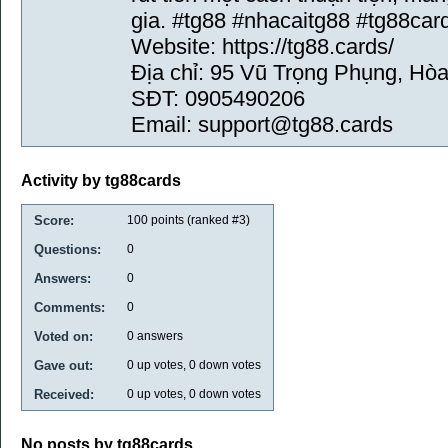
gia. #tg88 #nhacaitg88 #tg88car
Website: https://tg88.cards/
Địa chỉ: 95 Vũ Trọng Phụng, H
SĐT: 0905490206
Email: support@tg88.cards
Activity by tg88cards
Score:
100
points (ranked #
3
)
Questions:
0
Answers:
0
Comments:
0
Voted on:
0
answers
Gave out:
0
up votes,
0
down votes
Received:
0
up votes,
0
down votes
No posts by tg88cards