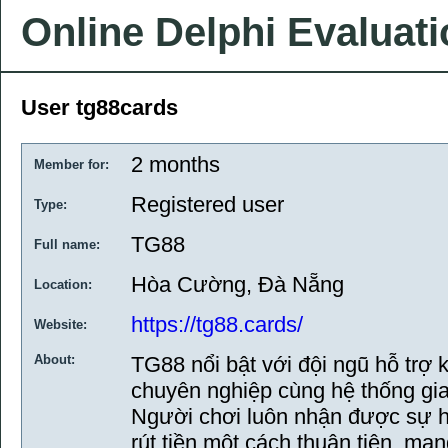
Online Delphi Evaluat
User tg88cards
2 months
Member for:
Registered user
Type:
TG88
Full name:
Hòa Cường, Đà Nẵng
Location:
https://tg88.cards/
Website:
About:
TG88 nổi bật với đội ngũ hỗ trợ
chuyên nghiệp cùng hệ thống gia
Người chơi luôn nhận được sự hỗ
rút tiền một cách thuận tiện, ma