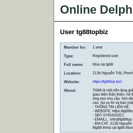
Online Delph
User tg88topbiz
Member for:
1 year
Type:
Registered user
Full name:
Nhà cái tg88
Location:
213b Nguyễn Trãi, Phườ
Website:
https://tg88top.biz/
About:
TG88 là một nền tảng giả
giao diện thân thiện, h
ứng mọi nhu cầu. Nơi đây
cao. Sự uy tín và bảo mậ
- THÔNG TIN LIÊN HỆ :
- WEBSITE: https://tg88to
- SĐT: 0765433321
- EMAILL : info@tg88top.
- ĐỊA CHỈ : 213b Nguyễn
#tg88 #nhà cái tg88 #tra