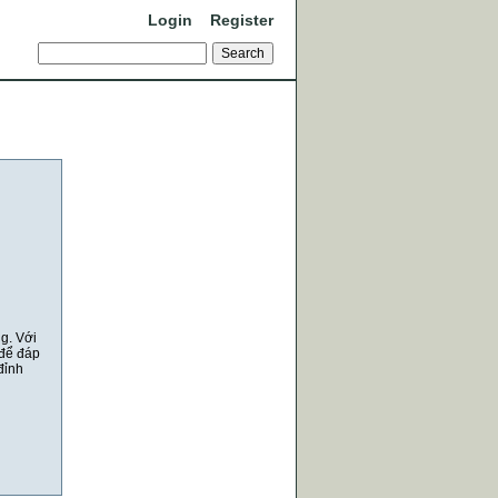
Login
Register
g. Với
 để đáp
đỉnh