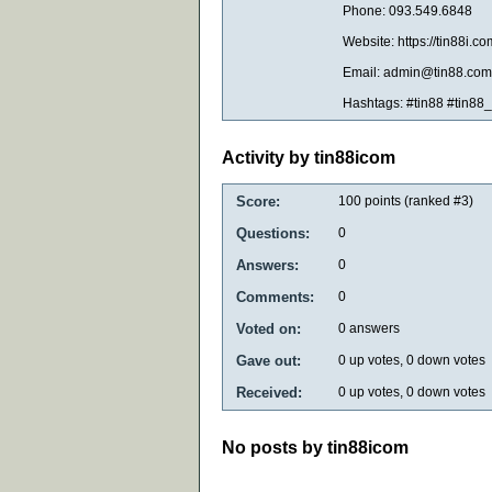
Phone: 093.549.6848
Website: https://tin88i.co
Email: admin@tin88.com
Hashtags: #tin88 #tin88
Activity by tin88icom
Score:
100
points (ranked #
3
)
Questions:
0
Answers:
0
Comments:
0
Voted on:
0
answers
Gave out:
0
up votes,
0
down votes
Received:
0
up votes,
0
down votes
No posts by tin88icom