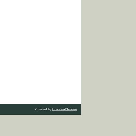
Powered by
Question2Answer