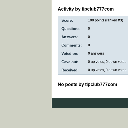
Activity by tipclub777com
Score:
100
points (ranked #
3
)
Questions:
0
Answers:
0
Comments:
0
Voted on:
0
answers
Gave out:
0
up votes,
0
down votes
Received:
0
up votes,
0
down votes
No posts by tipclub777com