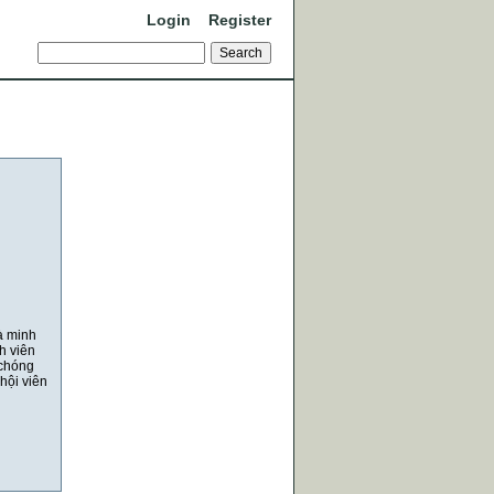
Login
Register
à minh
h viên
 chóng
hội viên