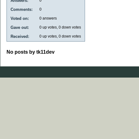
Answers:
0
Comments:
0
Voted on:
0
answers
Gave out:
0
up votes,
0
down votes
Received:
0
up votes,
0
down votes
No posts by tk11dev