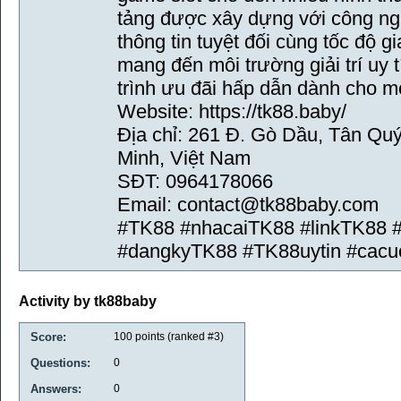
tảng được xây dựng với công ngh
thông tin tuyệt đối cùng tốc độ 
mang đến môi trường giải trí uy
trình ưu đãi hấp dẫn dành cho m
Website: https://tk88.baby/
Địa chỉ: 261 Đ. Gò Dầu, Tân Qu
Minh, Việt Nam
SĐT: 0964178066
Email: contact@tk88baby.com
#TK88 #nhacaiTK88 #linkTK88 
#dangkyTK88 #TK88uytin #cac
Activity by tk88baby
Score:
100
points (ranked #
3
)
Questions:
0
Answers:
0