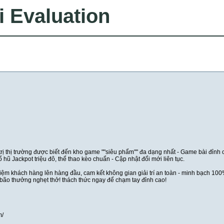
i Evaluation
rị thị trường được biết đến kho game ""siêu phẩm"" đa dạng nhất - Game bài đỉnh 
ổ hũ Jackpot triệu đô, thể thao kèo chuẩn - Cập nhật đổi mới liên tục.
iệm khách hàng lên hàng đầu, cam kết không gian giải trí an toàn - minh bạch 100
bão thưởng nghẹt thở! thách thức ngay để chạm tay đỉnh cao!
m/