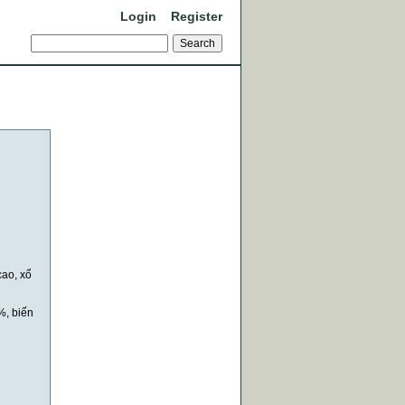
Login
Register
cao, xổ
%, biến