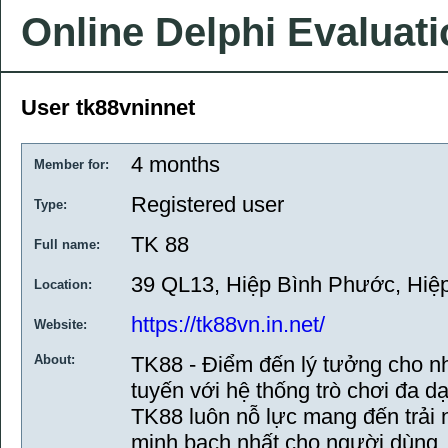
Online Delphi Evaluat
User tk88vninnet
4 months
Member for:
Registered user
Type:
TK 88
Full name:
39 QL13, Hiệp Bình Phước, Hiệp
Location:
https://tk88vn.in.net/
Website:
About:
TK88 - Điểm đến lý tưởng cho nh
tuyến với hệ thống trò chơi đa d
TK88 luôn nỗ lực mang đến trải 
minh bạch nhất cho người dùng.