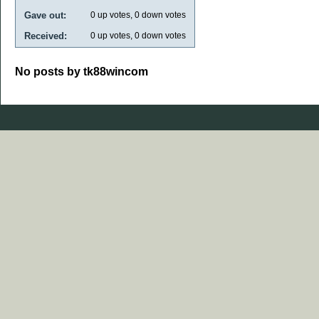
Gave out:
0
up votes,
0
down votes
Received:
0
up votes,
0
down votes
No posts by tk88wincom