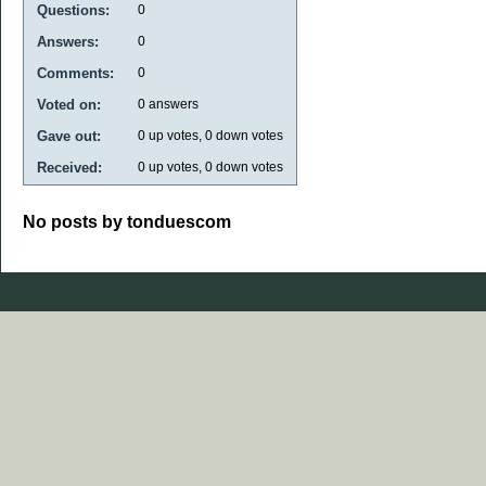
Questions:
0
Answers:
0
Comments:
0
Voted on:
0
answers
Gave out:
0
up votes,
0
down votes
Received:
0
up votes,
0
down votes
No posts by tonduescom