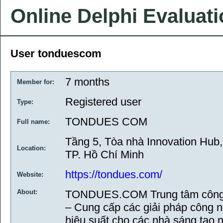
Online Delphi Evaluat
User tonduescom
7 months
Member for:
Registered user
Type:
TONDUES COM
Full name:
Tầng 5, Tòa nhà Innovation Hub
Location:
TP. Hồ Chí Minh
https://tondues.com/
Website:
About:
TONDUES.COM Trung tâm công ng
– Cung cấp các giải pháp công ng
hiệu suất cho các nhà sáng tạo nộ