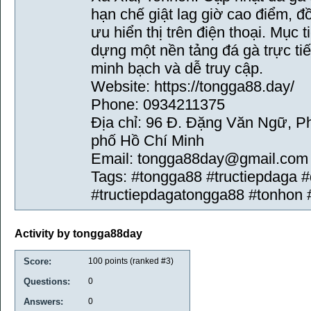
hạn chế giật lag giờ cao điểm, đ
ưu hiển thị trên điện thoại. Mục
dựng một nền tảng đá gà trực t
minh bạch và dễ truy cập.
Website: https://tongga88.day/
Phone: 0934211375
Địa chỉ: 96 Đ. Đặng Văn Ngữ, 
phố Hồ Chí Minh
Email: tongga88day@gmail.com
Tags: #tongga88 #tructiepdaga #
#tructiepdagatongga88 #tonhon 
Activity by tongga88day
Score:
100
points (ranked #
3
)
Questions:
0
Answers:
0