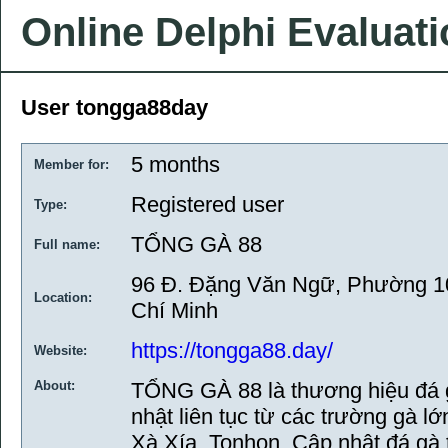
Online Delphi Evaluat
User tongga88day
5 months
Member for:
Registered user
Type:
TỔNG GÀ 88
Full name:
96 Đ. Đặng Văn Ngữ, Phường 1
Location:
Chí Minh
https://tongga88.day/
Website:
About:
TỔNG GÀ 88 là thương hiệu đá g
nhật liên tục từ các trường gà
Xà Xía, Tonhon. Cập nhật đá gà t