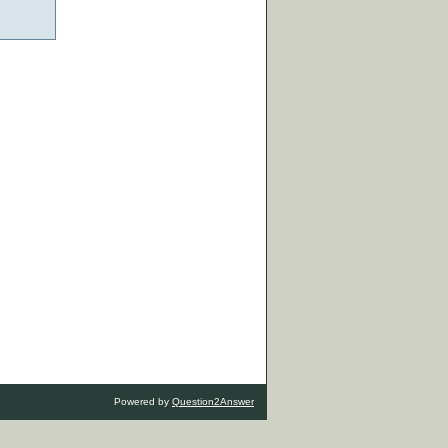
Powered by
Question2Answer