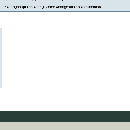
store #dangnhaptot88 #dangkytot88 #trangchutot88 #casinotot88