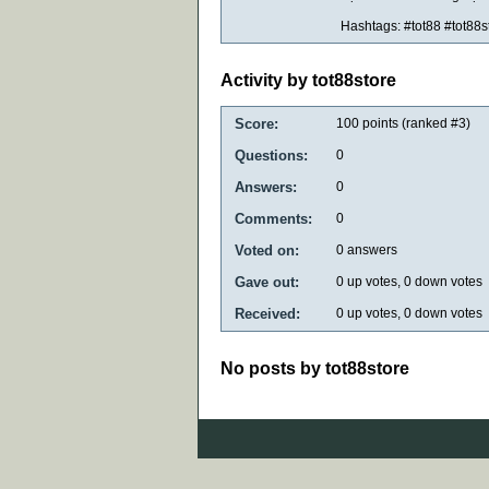
Hashtags: #tot88 #tot88
Activity by tot88store
Score:
100
points (ranked #
3
)
Questions:
0
Answers:
0
Comments:
0
Voted on:
0
answers
Gave out:
0
up votes,
0
down votes
Received:
0
up votes,
0
down votes
No posts by tot88store