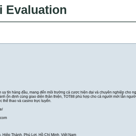
i Evaluation
yến uy tín hàng đầu, mang đến môi trường cá cược hiện đại và chuyên nghiệp cho n
hành ổn định cùng giao diện thân thiện, TOT88 phù hợp cho cả người mới lẫn ngườ
c thể thao và casino trực tuyến.
e/
.com
h, Hiệp Thành, Phú Lợi, Hồ Chí Minh, Việt Nam