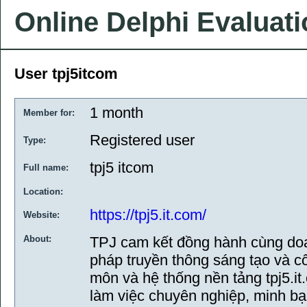
Online Delphi Evaluat
User tpj5itcom
1 month
Member for:
Registered user
Type:
tpj5 itcom
Full name:
Location:
https://tpj5.it.com/
Website:
About:
TPJ cam kết đồng hành cùng doa
pháp truyền thông sáng tạo và c
môn và hệ thống nền tảng tpj5.i
làm việc chuyên nghiệp, minh bạ