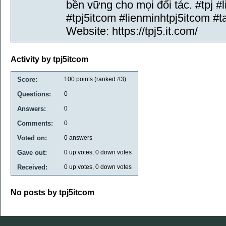
bền vững cho mọi đối tác. #tpj #
#tpj5itcom #lienminhtpj5itcom #
Website: https://tpj5.it.com/
Activity by tpj5itcom
Score:
100
points (ranked #
3
)
Questions:
0
Answers:
0
Comments:
0
Voted on:
0
answers
Gave out:
0
up votes,
0
down votes
Received:
0
up votes,
0
down votes
No posts by tpj5itcom