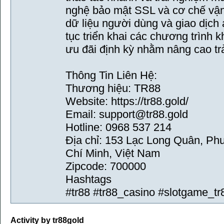
nghệ bảo mật SSL và cơ chế vận
dữ liệu người dùng và giao dịch 
tục triển khai các chương trình 
ưu đãi định kỳ nhằm nâng cao trải
Thông Tin Liên Hệ:
Thương hiệu: TR88
Website: https://tr88.gold/
Email: support@tr88.gold
Hotline: 0968 537 214
Địa chỉ: 153 Lạc Long Quân, Ph
Chí Minh, Việt Nam
Zipcode: 700000
Hashtags
#tr88 #tr88_casino #slotgame_tr
Activity by tr88gold