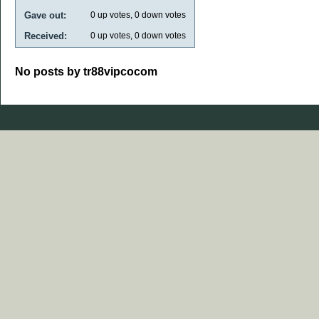
Gave out:
0
up votes,
0
down votes
Received:
0
up votes,
0
down votes
No posts by tr88vipcocom