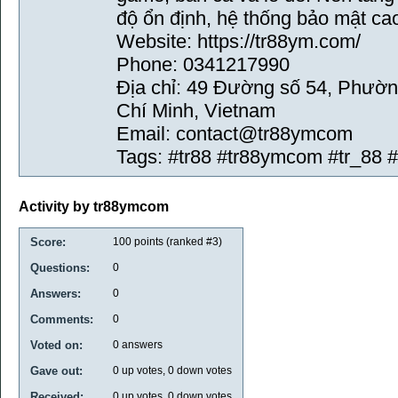
độ ổn định, hệ thống bảo mật cao
Website: https://tr88ym.com/
Phone: 0341217990
Địa chỉ: 49 Đường số 54, Phườn
Chí Minh, Vietnam
Email: contact@tr88ymcom
Tags: #tr88 #tr88ymcom #tr_88 #
Activity by tr88ymcom
Score:
100
points (ranked #
3
)
Questions:
0
Answers:
0
Comments:
0
Voted on:
0
answers
Gave out:
0
up votes,
0
down votes
Received:
0
up votes,
0
down votes