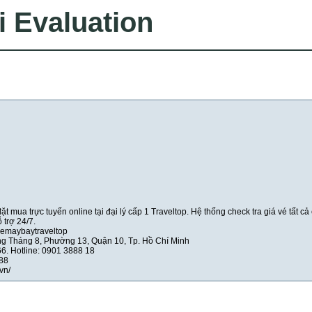
i Evaluation
t mua trực tuyến online tại đại lý cấp 1 Traveltop. Hệ thống check tra giá vé tất c
 trợ 24/7.
vemaybaytraveltop
g Tháng 8, Phường 13, Quận 10, Tp. Hồ Chí Minh
6. Hotline: 0901 3888 18
288
vn/