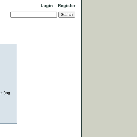
Login
Register
ả chặng