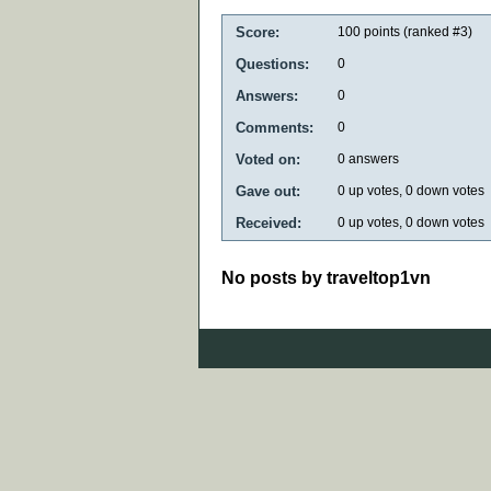
Score:
100
points (ranked #
3
)
Questions:
0
Answers:
0
Comments:
0
Voted on:
0
answers
Gave out:
0
up votes,
0
down votes
Received:
0
up votes,
0
down votes
No posts by traveltop1vn