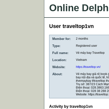
Online Delph
User traveltop1vn
Member for:
2 months
Type:
Registered user
Full name:
Vé máy bay Traveltop
Location:
Vietnam
Website:
https://traveltop.vn/
About:
Vé máy bay giá rẻ book đặ
bay nội địa và quốc tế, hỗ
#vemaybay #traveltop #
Trụ sở: 387/23 Cách Mạn
Điện thoại: 028.3863.166
Điện thoại: 028 38 288 
Website: https://traveltop.
Activity by traveltop1vn