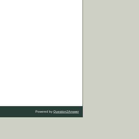
Powered by
Question2Answer