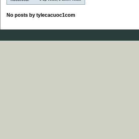
No posts by tylecacuoc1com