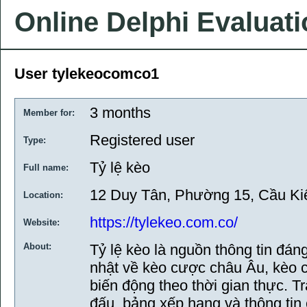
Online Delphi Evaluat
User tylekeocomco1
3 months
Member for:
Registered user
Type:
Tỷ lệ kèo
Full name:
12 Duy Tân, Phường 15, Cầu Ki
Location:
https://tylekeo.com.co/
Website:
About:
Tỷ lệ kèo là nguồn thông tin đán
nhật về kèo cược châu Âu, kèo ch
biến động theo thời gian thực. T
đấu, bảng xếp hạng và thông tin c