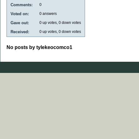
Comments:
0
Voted on:
0
answers
Gave out:
0
up votes,
0
down votes
Received:
0
up votes,
0
down votes
No posts by tylekeocomco1