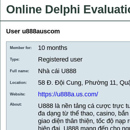
Online Delphi Evaluat
User u888auscom
10 months
Member for:
Registered user
Type:
Nhà cái U888
Full name:
58 Đ. Đội Cung, Phường 11, Quậ
Location:
https://u888a.us.com/
Website:
About:
U888 là nền tảng cá cược trực tuy
đa dạng từ thể thao, casino, bắn
giao diện thân thiện, tốc độ nạp
hiện đại, U888 mang đến cho ngườ