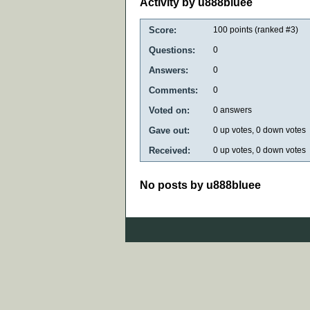
Activity by u888bluee
Score:
100
points (ranked #
3
)
Questions:
0
Answers:
0
Comments:
0
Voted on:
0
answers
Gave out:
0
up votes,
0
down votes
Received:
0
up votes,
0
down votes
No posts by u888bluee