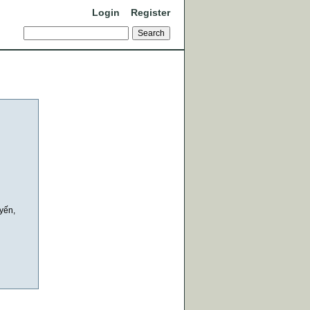
Login
Register
yến,