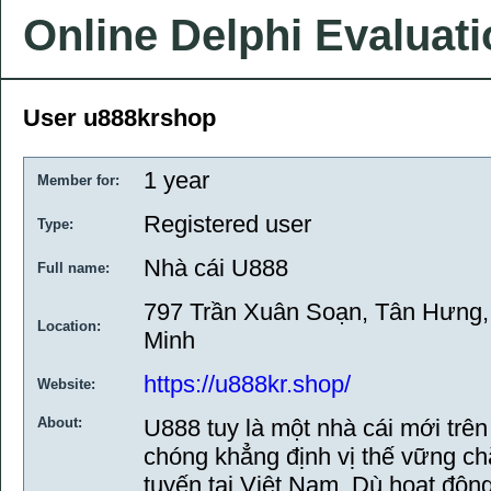
Online Delphi Evaluat
User u888krshop
1 year
Member for:
Registered user
Type:
Nhà cái U888
Full name:
797 Trần Xuân Soạn, Tân Hưng,
Location:
Minh
https://u888kr.shop/
Website:
About:
U888 tuy là một nhà cái mới trê
chóng khẳng định vị thế vững chắc
tuyến tại Việt Nam. Dù hoạt độn