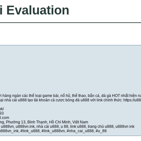
i Evaluation
ới hàng ngàn các thể loại game bài, nổ hũ, thể thao, bắn cá, đá gà HOT nhất hiện n
ại nhà cái u888 tạo tài khoản cá cược bóng đá u888 với link chính thức: https://u88
nk/
993
l.com
ng, Phường 13, Bình Thạnh, Hồ Chí Minh, Việt Nam
 u888vn, u888vn.ink, nhà cái u888, u 88, link u888, trang chủ u888, u888vn ink
u888vn_ink, #link_u888, #link_u888vn, #nha_cai_u888, #u_88