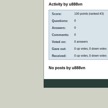
Activity by u888vn
Score:
100
points (ranked #
3
)
Questions:
0
Answers:
0
Comments:
0
Voted on:
0
answers
Gave out:
0
up votes,
0
down votes
Received:
0
up votes,
0
down votes
No posts by u888vn