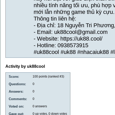
nhiều tính năng tối ưu, phù hợp 
mới lẫn những game thủ kỳ cựu.
Thông tin liên hệ:
- Địa chỉ: 18 Nguyễn Tri Phươn
- Email: uk88cool@gmail.com
- Website: https://uk88.cool/
- Hotline: 0938573915
#uk88cool #uk88 #nhacaiuk88 #
Activity by uk88cool
Score:
100
points (ranked #
3
)
Questions:
0
Answers:
0
Comments:
0
Voted on:
0
answers
Gave out:
0
up votes,
0
down votes