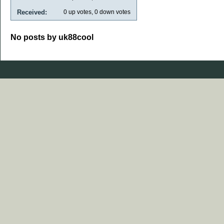
Received:
0
up votes,
0
down votes
No posts by uk88cool