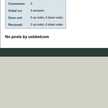
Comments:
0
Voted on:
0
answers
Gave out:
0
up votes,
0
down votes
Received:
0
up votes,
0
down votes
No posts by usbbetcom