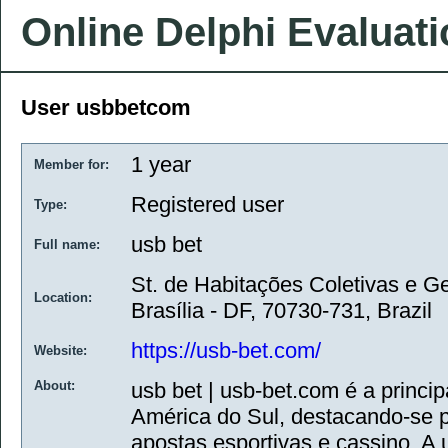
Online Delphi Evaluat
User usbbetcom
1 year
Member for:
Registered user
Type:
usb bet
Full name:
St. de Habitações Coletivas e G
Location:
Brasília - DF, 70730-731, Brazil
https://usb-bet.com/
Website:
About:
usb bet | usb-bet.com é a princi
América do Sul, destacando-se pe
apostas esportivas e cassino. A