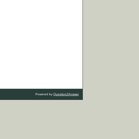
Powered by
Question2Answer