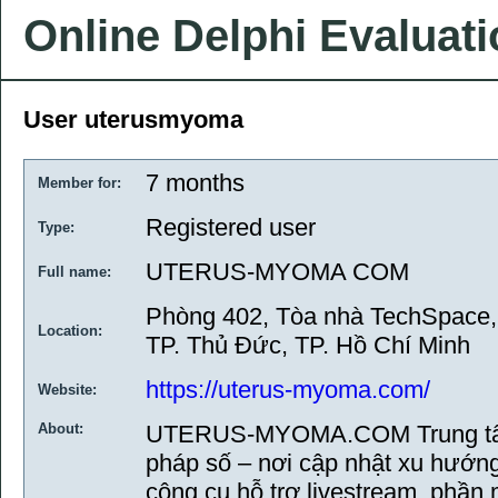
Online Delphi Evaluat
User uterusmyoma
7 months
Member for:
Registered user
Type:
UTERUS-MYOMA COM
Full name:
Phòng 402, Tòa nhà TechSpace,
Location:
TP. Thủ Đức, TP. Hồ Chí Minh
https://uterus-myoma.com/
Website:
About:
UTERUS-MYOMA.COM Trung tâm t
pháp số – nơi cập nhật xu hướng 
công cụ hỗ trợ livestream, phần