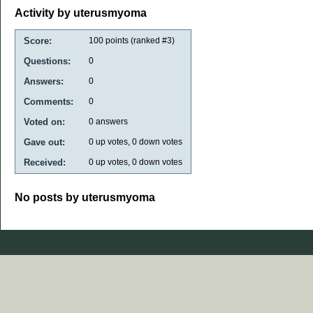
Activity by uterusmyoma
Score:
100
points (ranked #
3
)
Questions:
0
Answers:
0
Comments:
0
Voted on:
0
answers
Gave out:
0
up votes,
0
down votes
Received:
0
up votes,
0
down votes
No posts by uterusmyoma