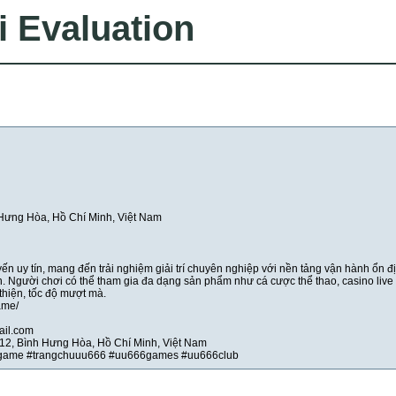
i Evaluation
 Hưng Hòa, Hồ Chí Minh, Việt Nam
yến uy tín, mang đến trải nghiệm giải trí chuyên nghiệp với nền tảng vận hành ổn đ
. Người chơi có thể tham gia đa dạng sản phẩm như cá cược thể thao, casino live 
thiện, tốc độ mượt mà.
ame/
il.com
 12, Bình Hưng Hòa, Hồ Chí Minh, Việt Nam
game #trangchuuu666 #uu666games #uu666club