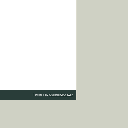
Powered by
Question2Answer