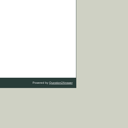
Powered by
Question2Answer