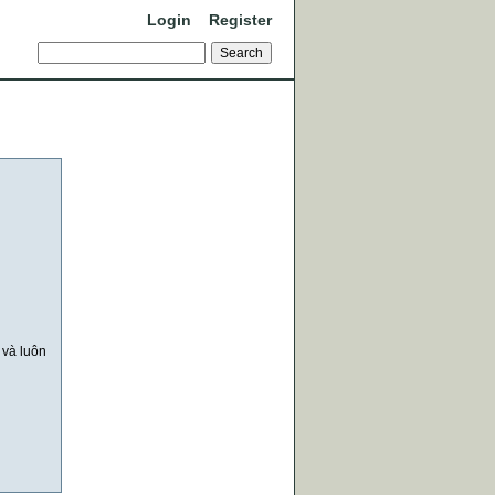
Login
Register
 và luôn