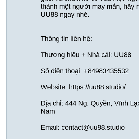
thành một người may mắn, hãy n
UU88 ngay nhé.
Thông tin liên hệ:
Thương hiệu + Nhà cái: UU88
Số điện thoại: +84983435532
Website: https://uu88.studio/
Địa chỉ: 444 Ng. Quyền, Vĩnh Lạ
Nam
Email: contact@uu88.studio