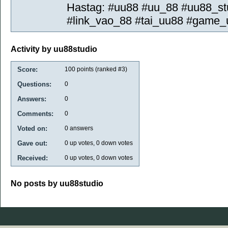
Hastag: #uu88 #uu_88 #uu88_st
#link_vao_88 #tai_uu88 #game
Activity by uu88studio
Score:
100
points (ranked #
3
)
Questions:
0
Answers:
0
Comments:
0
Voted on:
0
answers
Gave out:
0
up votes,
0
down votes
Received:
0
up votes,
0
down votes
No posts by uu88studio