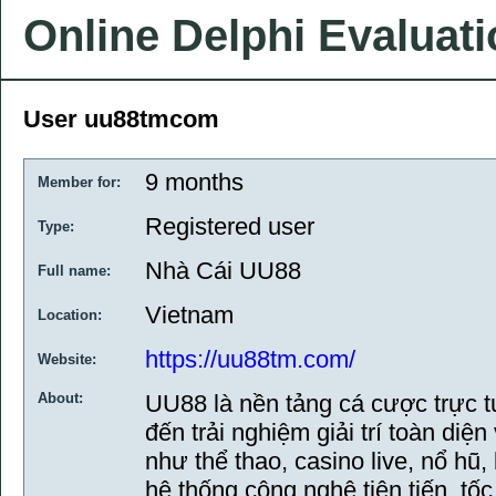
Online Delphi Evaluat
User uu88tmcom
9 months
Member for:
Registered user
Type:
Nhà Cái UU88
Full name:
Vietnam
Location:
https://uu88tm.com/
Website:
About:
UU88 là nền tảng cá cược trực 
đến trải nghiệm giải trí toàn diệ
như thể thao, casino live, nổ hũ,
hệ thống công nghệ tiên tiến, tố