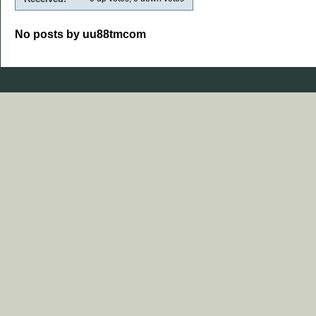
No posts by uu88tmcom