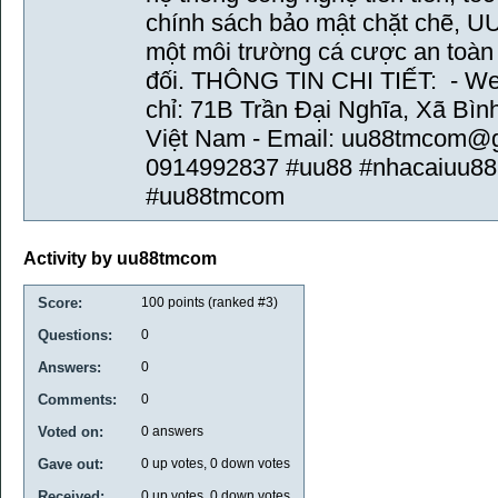
chính sách bảo mật chặt chẽ, U
một môi trường cá cược an toàn
đối. THÔNG TIN CHI TIẾT: - Web
chỉ: 71B Trần Đại Nghĩa, Xã Bìn
Việt Nam - Email: uu88tmcom@gm
0914992837 #uu88 #nhacaiuu88 
#uu88tmcom
Activity by uu88tmcom
Score:
100
points (ranked #
3
)
Questions:
0
Answers:
0
Comments:
0
Voted on:
0
answers
Gave out:
0
up votes,
0
down votes
Received:
0
up votes,
0
down votes