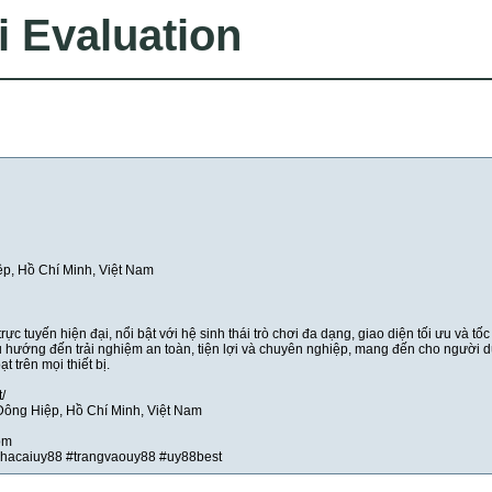
i Evaluation
ệp, Hồ Chí Minh, Việt Nam
trực tuyến hiện đại, nổi bật với hệ sinh thái trò chơi đa dạng, giao diện tối ưu và tố
 hướng đến trải nghiệm an toàn, tiện lợi và chuyên nghiệp, mang đến cho người 
ạt trên mọi thiết bị.
/
 Đông Hiệp, Hồ Chí Minh, Việt Nam
om
hacaiuy88 #trangvaouy88 #uy88best