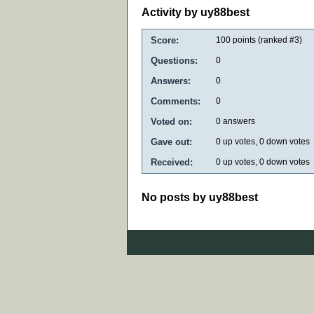
Activity by uy88best
Score:
100
points (ranked #
3
)
Questions:
0
Answers:
0
Comments:
0
Voted on:
0
answers
Gave out:
0
up votes,
0
down votes
Received:
0
up votes,
0
down votes
No posts by uy88best