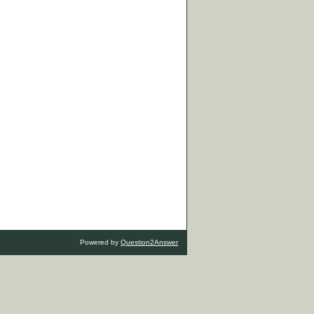
Powered by
Question2Answer