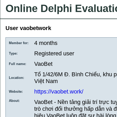
Online Delphi Evaluat
User vaobetwork
4 months
Member for:
Registered user
Type:
VaoBet
Full name:
Tổ 1/42/6M Đ. Bình Chiểu, khu p
Location:
Việt Nam
https://vaobet.work/
Website:
About:
VaoBet - Nền tảng giải trí trực 
trò chơi đổi thưởng hấp dẫn và 
hiệu VaoBet luôn đặt sự hài lòn