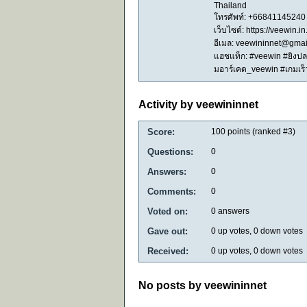
Thailand
โทรศัพท์: +66841145240
เว็บไซต์: https://veewin.in
อีเมล: veewininnet@gma
แฮชแท็ก: #veewin #ยิงป
มอาร์เคด_veewin #เกมเร
Activity by veewininnet
Score:
100
points (ranked #
3
)
Questions:
0
Answers:
0
Comments:
0
Voted on:
0
answers
Gave out:
0
up votes,
0
down votes
Received:
0
up votes,
0
down votes
No posts by veewininnet