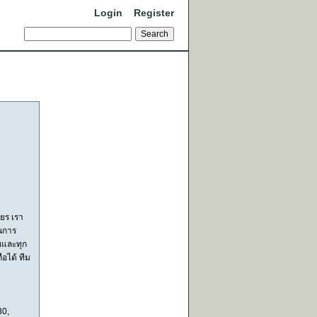
Login
Register
ยร เรา
ในการ
ทและทุก
ือได้ ทีม
30,