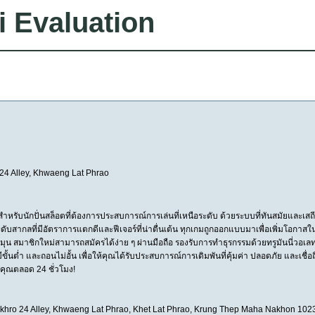
i Evaluation
4 Alley, Khwaeng Lat Phrao
หรับนักปั่นสล็อตที่ต้องการประสบการณ์การเล่นที่เหนือระดับ ด้วยระบบที่ทันสมัยและเสถี
บสากลที่มีอัตราการแตกดีและฟีเจอร์ที่น่าตื่นเต้น ทุกเกมถูกออกแบบมาเพื่อเพิ่มโอกาส
น สมาชิกใหม่สามารถสมัครได้ง่าย ๆ ผ่านมือถือ รองรับการทำธุรกรรมด้วยทรูมันนี่วอเล
้นต่ำ และถอนไม่อั้น เพื่อให้คุณได้รับประสบการณ์การเดิมพันที่คุ้มค่า ปลอดภัย และเชื่อถ
คุณตลอด 24 ชั่วโมง!
ngkhro 24 Alley, Khwaeng Lat Phrao, Khet Lat Phrao, Krung Thep Maha Nakhon 102