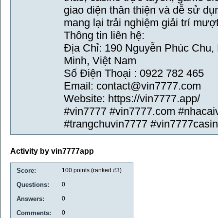
giao diện thân thiện và dễ sử d
mang lại trải nghiệm giải trí mư
Thông tin liên hệ:
Địa Chỉ: 190 Nguyễn Phúc Chu,
Minh, Việt Nam
Số Điện Thoại : 0922 782 465
Email: contact@vin7777.com
Website: https://vin7777.app/
#vin7777 #vin7777.com #nhacaiv
#trangchuvin7777 #vin7777casi
Activity by vin7777app
Score:
100
points (ranked #
3
)
Questions:
0
Answers:
0
Comments:
0