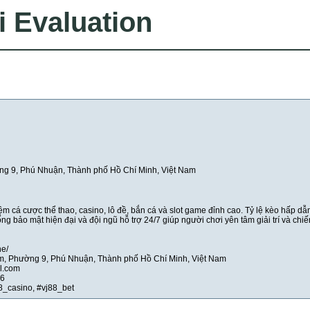
i Evaluation
g 9, Phú Nhuận, Thành phố Hồ Chí Minh, Việt Nam
m cá cược thể thao, casino, lô đề, bắn cá và slot game đỉnh cao. Tỷ lệ kèo hấp dẫn
ng bảo mật hiện đại và đội ngũ hỗ trợ 24/7 giúp người chơi yên tâm giải trí và chi
ne/
ệm, Phường 9, Phú Nhuận, Thành phố Hồ Chí Minh, Việt Nam
l.com
36
8_casino, #vj88_bet