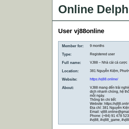
Online Delph
User vj88online
Member for:
9 months
Type:
Registered user
Full name:
VJ88 – Nhà cái cá cược
Location:
381 Nguyễn Kiệm, Phườn
Website:
https://vj88.online/
About:
VJ88 mang đến trải nghiệ
dịch nhanh chóng, hệ thố
mỗi ngày.
Thông tin chi tiết:
Website: https://vj88.onli
Địa chỉ: 381 Nguyễn Ki
Email: vj88.online@gmai
Phone: (+84) 91 478 52
#vj88, #vj88_game, #vj8