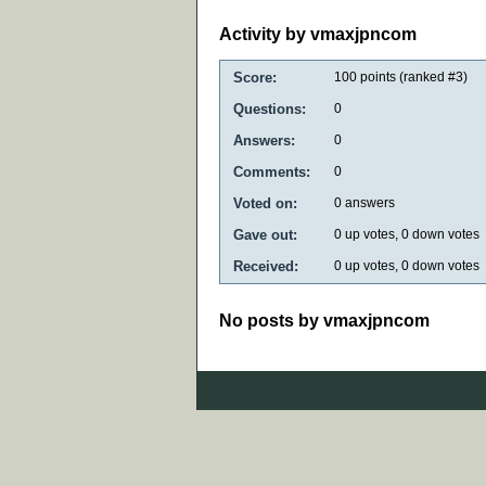
Activity by vmaxjpncom
Score:
100
points (ranked #
3
)
Questions:
0
Answers:
0
Comments:
0
Voted on:
0
answers
Gave out:
0
up votes,
0
down votes
Received:
0
up votes,
0
down votes
No posts by vmaxjpncom