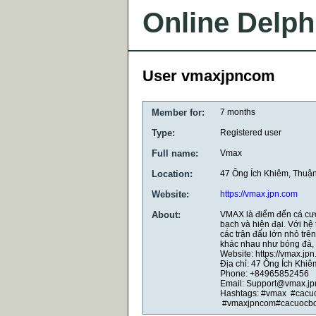
Online Delph
User vmaxjpncom
Member for:
7 months
Type:
Registered user
Full name:
Vmax
Location:
47 Ông Ích Khiêm, Thuậ
Website:
https://vmax.jpn.com
About:
VMAX là điểm đến cá cượ
bạch và hiện đại. Với hệ
các trận đấu lớn nhỏ trê
khác nhau như bóng đá, 
Website: https://vmax.jp
Địa chỉ: 47 Ông Ích Khi
Phone: +84965852456
Email: Support@vmax.j
Hashtags: #vmax #cac
#vmaxjpncom#cacuocbo