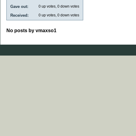
Gave out:
0
up votes,
0
down votes
Received:
0
up votes,
0
down votes
No posts by vmaxso1