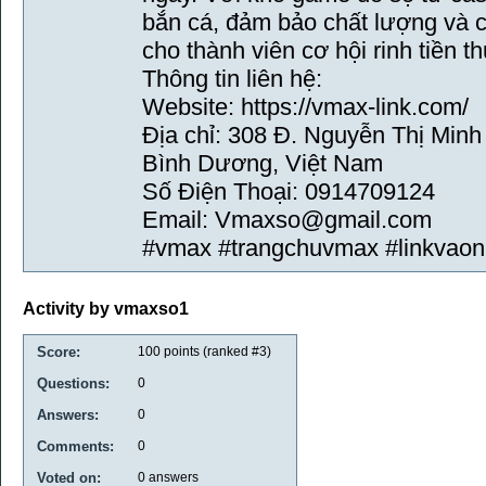
bắn cá, đảm bảo chất lượng và 
cho thành viên cơ hội rinh tiền t
Thông tin liên hệ:
Website: https://vmax-link.com/
Địa chỉ: 308 Đ. Nguyễn Thị Minh
Bình Dương, Việt Nam
Số Điện Thoại: 0914709124
Email: Vmaxso@gmail.com
#vmax #trangchuvmax #linkvao
Activity by vmaxso1
Score:
100
points (ranked #
3
)
Questions:
0
Answers:
0
Comments:
0
Voted on:
0
answers