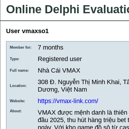
Online Delphi Evaluat
User vmaxso1
7 months
Member for:
Registered user
Type:
Nhà Cái VMAX
Full name:
308 Đ. Nguyễn Thị Minh Khai, T
Location:
Dương, Việt Nam
https://vmax-link.com/
Website:
About:
VMAX được mệnh danh là thiên đ
đầu 2025, thu hút hàng triệu bet
ngày. Với kho game đồ sộ từ casi