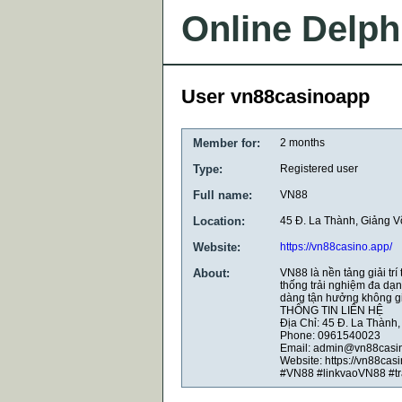
Online Delph
User vn88casinoapp
Member for:
2 months
Type:
Registered user
Full name:
VN88
Location:
45 Đ. La Thành, Giảng V
Website:
https://vn88casino.app/
About:
VN88 là nền tảng giải trí 
thống trải nghiệm đa dạn
dàng tận hưởng không gian
THÔNG TIN LIÊN HỆ
Địa Chỉ: 45 Đ. La Thành,
Phone: 0961540023
Email: admin@vn88casi
Website: https://vn88cas
#VN88 #linkvaoVN88 #t