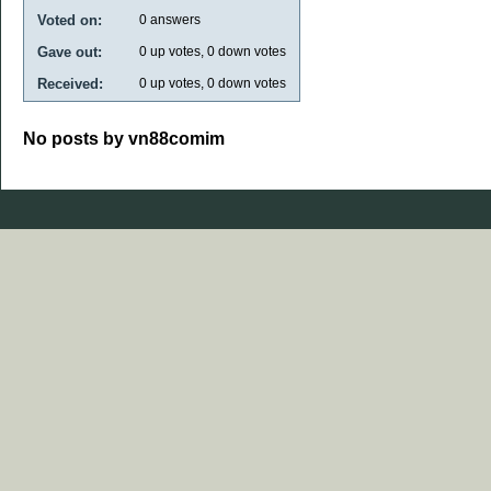
Voted on:
0
answers
Gave out:
0
up votes,
0
down votes
Received:
0
up votes,
0
down votes
No posts by vn88comim