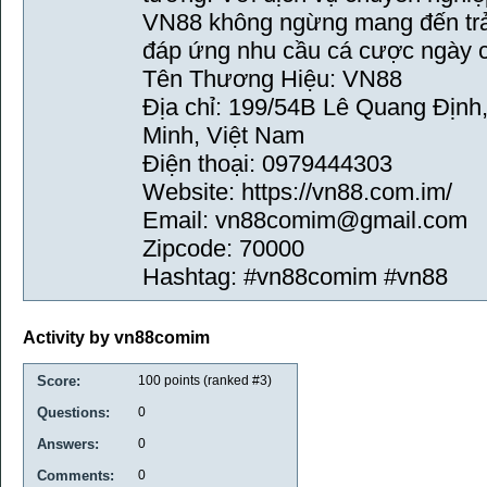
VN88 không ngừng mang đến trải 
đáp ứng nhu cầu cá cược ngày c
Tên Thương Hiệu: VN88
Địa chỉ: 199/54B Lê Quang Định
Minh, Việt Nam
Điện thoại: 0979444303
Website: https://vn88.com.im/
Email: vn88comim@gmail.com
Zipcode: 70000
Hashtag: #vn88comim #vn88
Activity by vn88comim
Score:
100
points (ranked #
3
)
Questions:
0
Answers:
0
Comments:
0