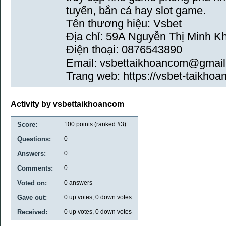
tuyến, bắn cá hay slot game.
Tên thương hiệu: Vsbet
Địa chỉ: 59A Nguyễn Thị Minh K
Điện thoại: 0876543890
Email: vsbettaikhoancom@gmai
Trang web: https://vsbet-taikhoa
Activity by vsbettaikhoancom
Score:
100
points (ranked #
3
)
Questions:
0
Answers:
0
Comments:
0
Voted on:
0
answers
Gave out:
0
up votes,
0
down votes
Received:
0
up votes,
0
down votes